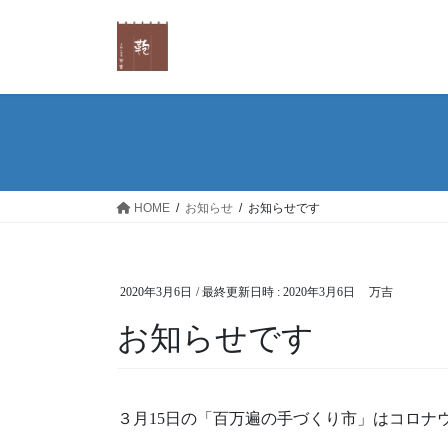
コ
ナ
ン
ビ
テ
ゲ
ン
ー
ツ
シ
へ
ョ
ス
ン
キ
に
ッ
移
HOME
お知らせ
お知らせです
プ
動
2020年3月6日
/ 最終更新日時 :
2020年3月6日
万吉
お知らせです
３月15日の「百万遍の手づくり市」はコロナ