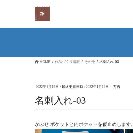
コ
ナ
ン
ビ
テ
ゲ
ン
ー
ツ
シ
へ
ョ
ス
ン
キ
に
ッ
移
HOME
作品づくり情報
その他
名刺入れ-03
プ
動
2022年1月12日
/ 最終更新日時 :
2022年1月12日
万吉
名刺入れ-03
かぶせ ポケットと内ポケットを仮止めします