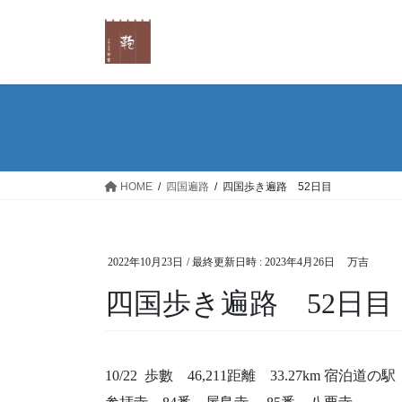
コ
ナ
ン
ビ
テ
ゲ
ン
ー
ツ
シ
へ
ョ
ス
ン
キ
に
ッ
移
HOME
四国遍路
四国歩き遍路 52日目
プ
動
2022年10月23日
/ 最終更新日時 :
2023年4月26日
万吉
四国歩き遍路 52日目
10/22
歩數
46,211
距離
33.27km
宿泊
道の駅