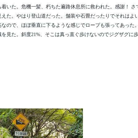
ち着いた。危機一髪、朽ちた遍路休息所に救われた。感謝！
さ
見えた。やはり登山道だった。舗装や石畳だったりでそれはよ
筋なので、ほぼ垂直に下るような感じでロープも張ってあった
識を見た。斜度
21%
、そこは真っ直ぐ歩けないのでジグザグに