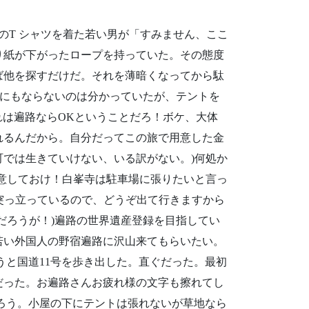
の
T
シャツを着た若い男が「すみません、ここ
り紙が下がったロープを持っていた。その態度
ば他を探すだけだ。それを薄暗くなってから駄
にもならないのは分かっていたが、テントを
れは遍路なら
OK
ということだろ！ボケ、大体
れるんだから。自分だってこの旅で用意した金
町では生きていけない、いる訳がない。
)
何処か
意しておけ！白峯寺は駐車場に張りたいと言っ
突っ立っているので、どうぞ出て行きますから
だろうが！
)
遍路の世界遺産登録を目指してい
若い外国人の野宿遍路に沢山来てもらいたい。
うと国道
11
号を歩き出した。直ぐだった。最初
だった。お遍路さんお疲れ様の文字も擦れてし
ろう。小屋の下にテントは張れないが草地なら