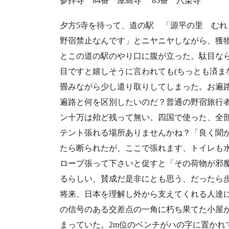
参拝寺
84
番 屋島寺
85
番 八栗寺
夕方
5
寺を待って、道の駅 「源平の里 むれ
野宿禁止なんです」とニヤニヤしながら、獲
とこの道の駅のやり口に腹が立った。駄目な
目ですと嬉しそうに言われても
(
ちっとも済ま
畳みながら少し遣り取りしてしまった。お遍
遍路と何を区別したいのだ？普通の野宿旅行
ン十万は殆ど残って無い。四国で使った、全
テント張れる場所ありませんかね？「良く聞
たら断られたが、ここで張れます、トイレも
ロープ張って下さいと促すと「その荷物が邪
るらしい、賛成だ是非にとも思う、だったら
将来、日本を理解し外から支えてくれる人達
の信号のある交差点の一角に朽ち果てた小屋
まっていた。
2m
位のベンチがハの字に置かれ