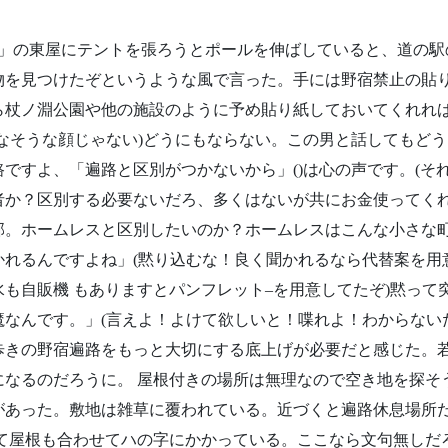
」の東屋にテントを張ろうとポールを伸ばしていると、道の駅
物を見つけたぞというような風で言った。手には野宿禁止の貼
ら杖ノ淵公園や他の施設のように予め貼り紙しておいてくれれ
なそうな顔じゃない
)
どうにもならない。この男と話してもどう
路ですよ、「遍路と区別がつかないから」
()
は心の声です。
(
そ
者か？区別する必要ないだろ、多くはないが共にお金使ってく
部。ホームレスと区別したいのか？ホームレスはこんな小さな
かれるんですよね」
(
黙り込むな！良く聞かれるなら代替案を用
水も自販機
もありますとパンフレット
–
を用意してたぞ
)
黙って
魔なんです。」
(
言えよ！よけて欲しいと！喋れよ！わからない
歩きの野宿遍路をもっと大切にする底上げが必要だと感じた。
になるのだろうに。
屋根付きの場所は無理なので空き地を探そ
があった。敷地は雑草に覆われている。近づくと遍路休息場所
て屋根も合わせてハの字にかかっている。ここなら文句無しだ