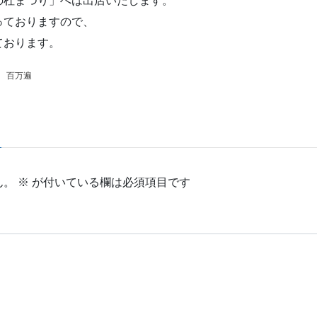
の杜まつり」へは出店いたします。
っておりますので、
ております。
、
百万遍
ん。
※
が付いている欄は必須項目です