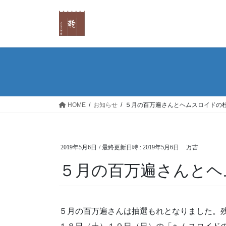
コ
ナ
ン
ビ
テ
ゲ
ン
ー
ツ
シ
へ
ョ
ス
ン
キ
に
ッ
移
HOME
お知らせ
５月の百万遍さんとヘムスロイドの
プ
動
2019年5月6日
/ 最終更新日時 :
2019年5月6日
万吉
５月の百万遍さんとヘ
５月の百万遍さんは抽選もれとなりました。