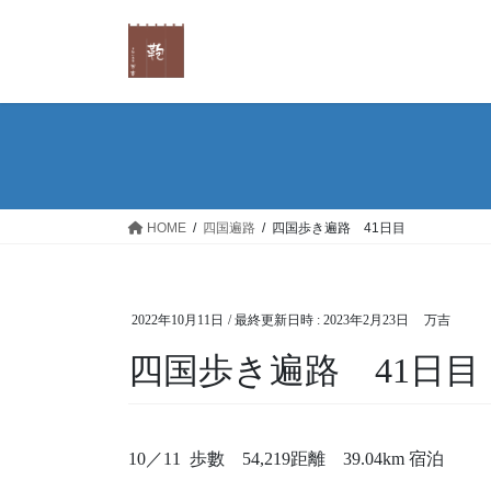
コ
ナ
ン
ビ
テ
ゲ
ン
ー
ツ
シ
へ
ョ
ス
ン
キ
に
ッ
移
HOME
四国遍路
四国歩き遍路 41日目
プ
動
2022年10月11日
/ 最終更新日時 :
2023年2月23日
万吉
四国歩き遍路 41日目
10
／
11
歩數
54,219
距離
39.04km
宿泊