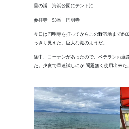
星の浦 海浜公園にテント泊
参拝寺
53
番 円明寺
今日は円明寺を打ってからこの野宿地まで約
3
っきり見えた。巨大な湖のようだ。
途中、コーナンがあったので、ベテランお遍
た。夕食で早速試しにが
問題無く使用出来た