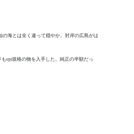
知の海とは全く違って穏やか。対岸の広島がは
ジも
epi
規格の物を入手した。純正の半額だっ